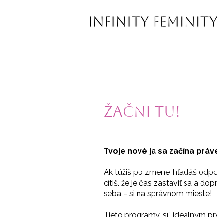
Žačni tu!
Tvoje nové ja sa začína práve
Ak túžiš po zmene, hľadáš odp
cítiš, že je čas zastaviť sa a dopr
seba – si na správnom mieste!
Tieto programy, sú ideálnym p