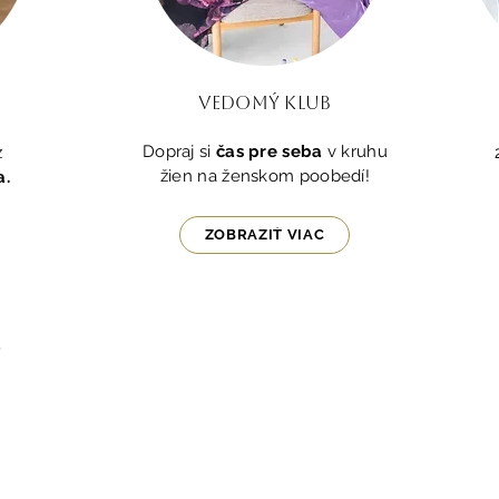
Vedomý klub
Dopraj si
čas pre seba
v kruhu
z
žien na ženskom poobedí!
.
ZOBRAZIŤ VIAC
Prihlás sa na odber newslettr
Prihlás sa na odber newslettra a buď prvá, kto
ktoré ti zjednodušia život.
ých údajov
Meno:
*
Priezvi
chodné podmienky