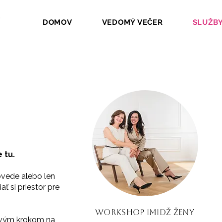
DOMOV
VEDOMÝ VEČER
SLUŽB
 tu.
ovede alebo len
iať si priestor pre
workshop imidž ženy
rvým krokom na