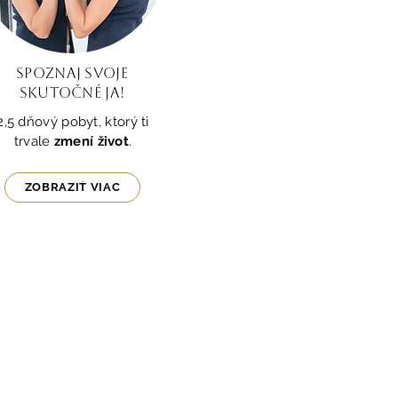
SPOZNAJ svoje
skutočné ja!
2,5 dňový pobyt, ktorý ti
trvale
zmení život
.
ZOBRAZIŤ VIAC
a
 získa tipy na sebavedomie, krásu a štýl, 
sko:
*