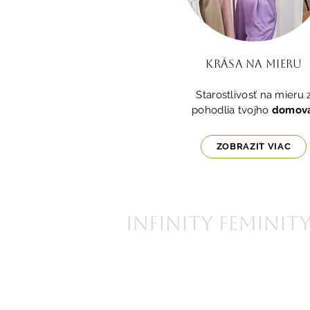
KRása na mieru
Starostlivosť na mieru 
pohodlia tvojho
domova
ZOBRAZIŤ VIAC
DOMOV
DOKUMENTY
O nás
Ochrana osobn
Konzultácia
Všeobecné ob