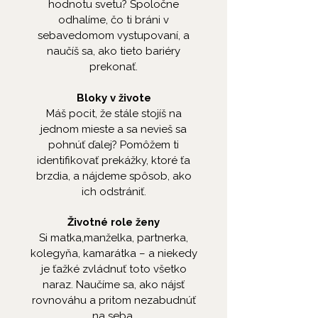
hodnotu svetu? Spoločne
odhalíme, čo ti bráni v
sebavedomom vystupovaní, a
naučíš sa, ako tieto bariéry
prekonať.
Bloky v živote
Máš pocit, že stále stojíš na
jednom mieste a sa nevieš sa
pohnúť ďalej? Pomôžem ti
identifikovať prekážky, ktoré ťa
brzdia, a nájdeme spôsob, ako
ich odstrániť.
Životné role ženy
Si matka,manželka, partnerka,
kolegyňa, kamarátka – a niekedy
je ťažké zvládnuť toto všetko
naraz. Naučíme sa, ako nájsť
rovnováhu a pritom nezabudnúť
na seba.