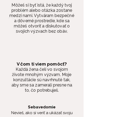
Môžeš si byť istá, že každý tvoj
problém alebo otázka zostane
medzi nami. Vytváram bezpečné
a dôverné prostredie, kde sa
môžeš otvoriť a diskutovať o
svojich výzvach bez obáv.
V čom ti viem pomôcť?
Každá žena čelí vo svojom
živote mnohým výzvam. Moje
konzultácie sú navrhnuté tak,
aby sme sa zamerali presne na
to, čo potrebuješ.
Sebavedomie
Nevieš, ako si veriť a ukázať svoju