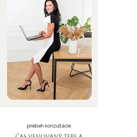
priebeh konzultácie
čas venovaný tebe a