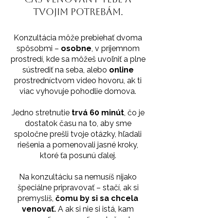
tvojim potrebám.
Konzultácia môže prebiehať dvoma
spôsobmi –
osobne
, v príjemnom
prostredí, kde sa môžeš uvoľniť a plne
sústrediť na seba, alebo
online
prostredníctvom video hovoru, ak ti
viac vyhovuje pohodlie domova.
Jedno stretnutie
trvá
60 minút
, čo je
dostatok času na to, aby sme
spoločne prešli tvoje otázky, hľadali
riešenia a pomenovali jasné kroky,
ktoré ťa posunú ďalej.
Na konzultáciu sa nemusíš nijako
špeciálne pripravovať – stačí, ak si
premyslíš,
čomu by si sa chcela
venovať.
A ak si nie si istá, kam